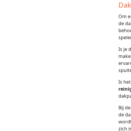
Dak
Om ee
de da
behoo
spele
Is je
maken
ervar
spuit
Is he
reini
dakpa
Bij d
de da
wordt
zich 