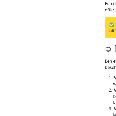
Een d
offer
✅ V
uit
➲ 
Een e
besch
w
b
l
l