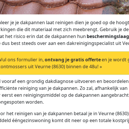
leer je je dakpannen laat reinigen dien je goed op de hoogte
kingen die dit materiaal met zich meebrengt. Gebruik je d
at het risico erin dat de dakpannen hun
beschermingslaag 
je dus best steeds over aan een dakreinigingspecialist uit Ve
ul ons formulier in,
ontvang je gratis offerte
en je wordt
ontmossers uit Veurne (8630) binnen de 48u! »
al vooraf een grondig dakdiagnose uitvoeren en beoordele
fficiënte reiniging van je dakpannen. Zo zal, afhankelijk 
r eerst een reinigingsmiddel op de dakpannen aangebrach
ongespoten worden.
or het reinigen van je dakpannen betaal je in Veurne (8630
deld ééngezinswoning komt dit neer op een totale kostprijs