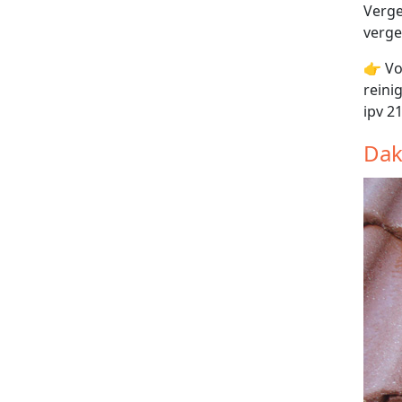
Verge
verge
👉 Vo
reini
ipv 2
Dak