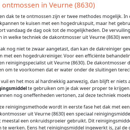
 ontmossen in Veurne (8630)
n dak te te ontmossen zijn er twee methodes mogelijk. In
kpannen te kuisen met een hogedrukspuit, maar het gebrui
rt vandaag de dag ook tot de mogelijkheden. De vervuilings
n in welke techniek de dakontmosser uit Veurne (8630) wen
 dak nog niet te zwaar aangetast, dan kan de dakreiniger 
 met een hogedrukreiniger. Voor een efficiënte behandeling,
en reinigingspecialist uit Veurne (8630). De dakontmosser d
en om te voorkomen dat er water onder de sluitingen tere
t vuil en het mos al hardnekkig aanwezig, dan blijft er niet
gingsmiddel
te gebruiken om je dak weer proper te krijgen
nnen nog oneffenheden vertonen, zal deze techniek moet
eze reinigingsmethode wordt in eerste fase het dak met ee
kontmosser uit Veurne (8630) een speciaal reinigingsmidd
 meestal een onkruidsproeier gebruikt. Dit reinigingsmid
in te werken. Eens het reinigingsmiddel ingewerkt is, zal d