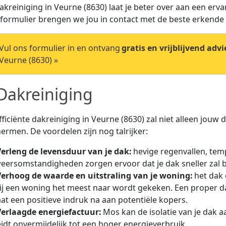
akreiniging in Veurne (8630) laat je beter over aan een erv
tformulier brengen we jou in contact met de beste erkend
ul ons formulier in en ontvang
gratis en vrijblijvend advi
 Veurne (8630) »
Dakreiniging
fficiënte dakreiniging in Veurne (8630) zal niet alleen jouw
ermen. De voordelen zijn nog talrijker:
Verleng de levensduur van je dak:
hevige regenvallen, te
eersomstandigheden zorgen ervoor dat je dak sneller zal b
Verhoog de waarde en uitstraling van je woning:
het dak 
ij een woning het meest naar wordt gekeken. Een proper da
aat een positieve indruk na aan potentiële kopers.
Verlaagde energiefactuur:
Mos kan de isolatie van je dak 
eidt onvermijdelijk tot een hoger energieverbruik.