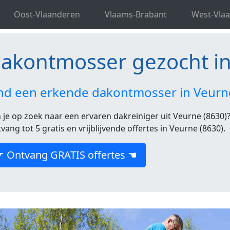
st-Vlaanderen
Dakontmosser Veurne
Oost-Vlaanderen
Vlaams-Brabant
West-Vla
akontmosser gezocht in
nd een erkende dakontmosser in Veurn
 je op zoek naar een ervaren dakreiniger uit Veurne (8630)? 
vang tot 5 gratis en vrijblijvende offertes in Veurne (8630).
☛ Ontvang GRATIS offertes ☚