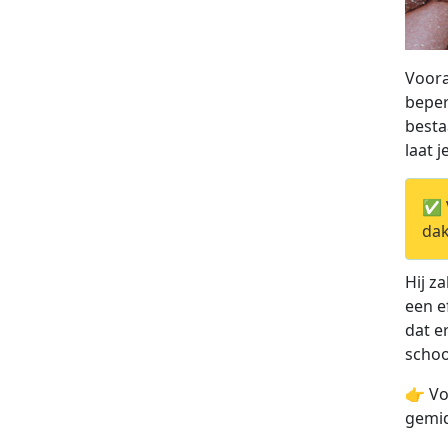
Voora
beper
besta
laat 
✅ V
dak
Hij z
een e
dat e
scho
👉 Vo
gemid