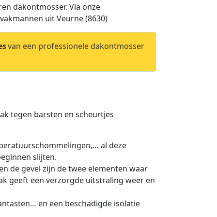
aren dakontmosser. Via onze
e vakmannen uit Veurne (8630)
es
van een professionele dakontmosser
 dak tegen barsten en scheurtjes
mperatuurschommelingen,… al deze
eginnen slijten.
en de gevel zijn de twee elementen waar
k geeft een verzorgde uitstraling weer en
aantasten… en een beschadigde isolatie