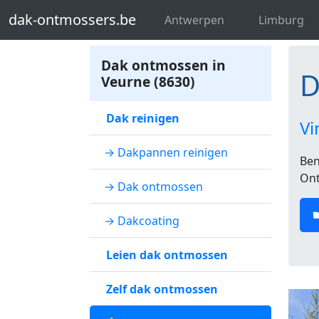
dak-ontmossers.be
Dakontmosser We
dak-ontmossers.be
Antwerpen
Limburg
Dak ontmossen in
D
Veurne (8630)
Dak reinigen
Vi
→ Dakpannen reinigen
Ben
Ont
→ Dak ontmossen
→ Dakcoating
Leien dak ontmossen
Zelf dak ontmossen