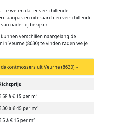
st te weten dat er verschillende
ere aanpak en uiteraard een verschillende
 van naderbij bekijken.
 kunnen verschillen naargelang de
in Veurne (8630) te vinden raden we je
 dakontmossers uit Veurne (8630) »
Richtprijs
€ 5F à € 15 per m²
€ 30 à € 45 per m²
€ 5 à € 15 per m²