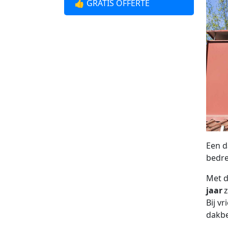
👍 GRATIS OFFERTE
Een d
bedre
Met d
jaar
z
Bij v
dakbe