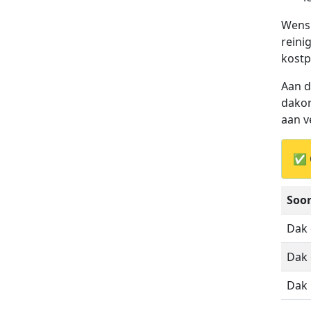
Wens 
reini
kostp
Aan d
dakon
aan v
✅ 
Soor
Dak
Dak 
Dak