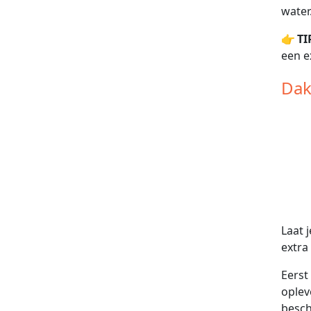
water
👉
TI
een e
Dak