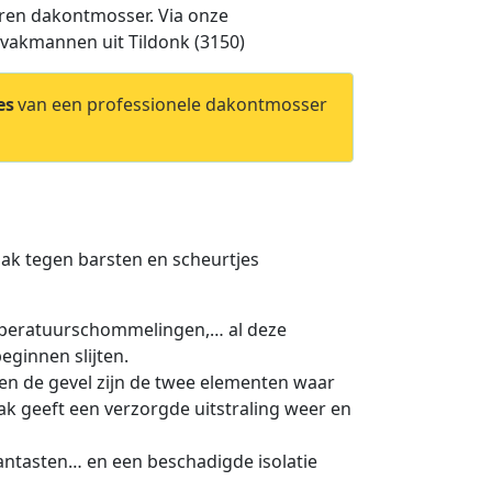
varen dakontmosser. Via onze
 vakmannen uit Tildonk (3150)
es
van een professionele dakontmosser
 dak tegen barsten en scheurtjes
mperatuurschommelingen,… al deze
eginnen slijten.
en de gevel zijn de twee elementen waar
k geeft een verzorgde uitstraling weer en
aantasten… en een beschadigde isolatie