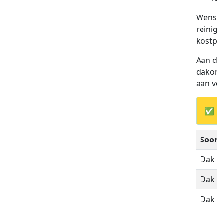
Wens 
reini
kostp
Aan d
dakon
aan v
✅ 
Soor
Dak
Dak 
Dak