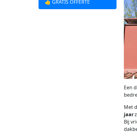
👍 GRATIS OFFERTE
Een d
bedre
Met d
jaar
z
Bij v
dakbe