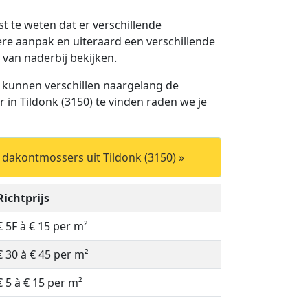
ast te weten dat er verschillende
ere aanpak en uiteraard een verschillende
 van naderbij bekijken.
 kunnen verschillen naargelang de
in Tildonk (3150) te vinden raden we je
 dakontmossers uit Tildonk (3150) »
Richtprijs
€ 5F à € 15 per m²
€ 30 à € 45 per m²
€ 5 à € 15 per m²