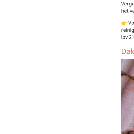
Verge
het v
👉 Vo
reini
ipv 2
Dak