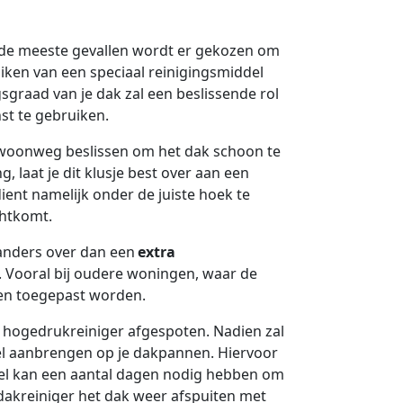
 de meeste gevallen wordt er gekozen om
ken van een speciaal reinigingsmiddel
graad van je dak zal een beslissende rol
st te gebruiken.
gewoonweg beslissen om het dak schoon te
 laat je dit klusje best over aan een
ient namelijk onder de juiste hoek te
chtkomt.
s anders over dan een
extra
. Vooral bij oudere woningen, waar de
en toegepast worden.
n hogedrukreiniger afgespoten. Nadien zal
del aanbrengen op je dakpannen. Hiervoor
del kan een aantal dagen nodig hebben om
e dakreiniger het dak weer afspuiten met