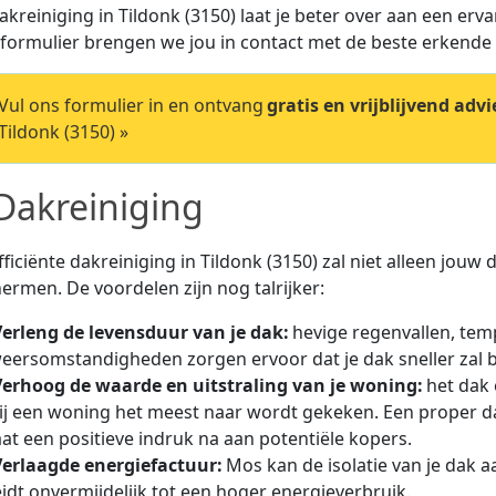
akreiniging in Tildonk (3150) laat je beter over aan een er
tformulier brengen we jou in contact met de beste erkende
ul ons formulier in en ontvang
gratis en vrijblijvend advi
 Tildonk (3150) »
Dakreiniging
fficiënte dakreiniging in Tildonk (3150) zal niet alleen jouw
ermen. De voordelen zijn nog talrijker:
Verleng de levensduur van je dak:
hevige regenvallen, te
eersomstandigheden zorgen ervoor dat je dak sneller zal b
Verhoog de waarde en uitstraling van je woning:
het dak 
ij een woning het meest naar wordt gekeken. Een proper da
aat een positieve indruk na aan potentiële kopers.
Verlaagde energiefactuur:
Mos kan de isolatie van je dak 
eidt onvermijdelijk tot een hoger energieverbruik.