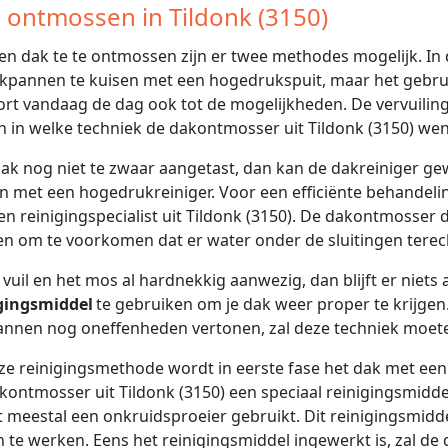
 ontmossen in Tildonk (3150)
n dak te te ontmossen zijn er twee methodes mogelijk. In
kpannen te kuisen met een hogedrukspuit, maar het gebrui
rt vandaag de dag ook tot de mogelijkheden. De vervuilings
n in welke techniek de dakontmosser uit Tildonk (3150) wen
 dak nog niet te zwaar aangetast, dan kan de dakreiniger 
 met een hogedrukreiniger. Voor een efficiënte behandeling,
en reinigingspecialist uit Tildonk (3150). De dakontmosser d
en om te voorkomen dat er water onder de sluitingen tere
t vuil en het mos al hardnekkig aanwezig, dan blijft er niet
gingsmiddel
te gebruiken om je dak weer proper te krijgen
nnen nog oneffenheden vertonen, zal deze techniek moet
eze reinigingsmethode wordt in eerste fase het dak met ee
kontmosser uit Tildonk (3150) een speciaal reinigingsmid
 meestal een onkruidsproeier gebruikt. Dit reinigingsmid
in te werken. Eens het reinigingsmiddel ingewerkt is, zal d