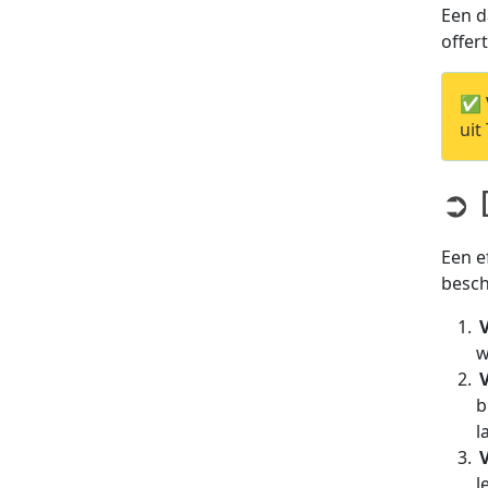
Een d
offer
✅ V
uit
➲ 
Een e
besch
w
b
l
l