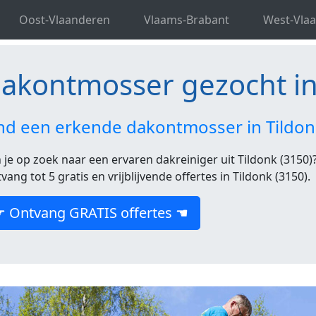
aams-Brabant
Dakontmosser Tildonk
Oost-Vlaanderen
Vlaams-Brabant
West-Vla
akontmosser gezocht in 
nd een erkende dakontmosser in Tildon
 je op zoek naar een ervaren dakreiniger uit Tildonk (3150)?
vang tot 5 gratis en vrijblijvende offertes in Tildonk (3150).
☛ Ontvang GRATIS offertes ☚