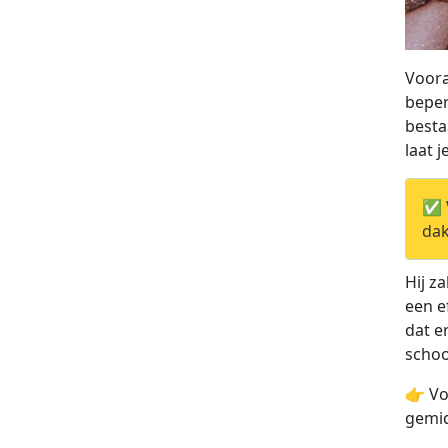
Voora
beper
besta
laat 
✅ V
dak
Hij z
een e
dat e
scho
👉 Vo
gemid