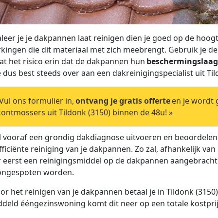
leer je je dakpannen laat reinigen dien je goed op de hoogte
kingen die dit materiaal met zich meebrengt. Gebruik je d
at het risico erin dat de dakpannen hun
beschermingslaag 
je dus best steeds over aan een dakreinigingspecialist uit Til
ul ons formulier in,
ontvang je gratis offerte
en je wordt
ontmossers uit Tildonk (3150) binnen de 48u! »
al vooraf een grondig dakdiagnose uitvoeren en beoordele
fficiënte reiniging van je dakpannen. Zo zal, afhankelijk 
r eerst een reinigingsmiddel op de dakpannen aangebrach
ongespoten worden.
or het reinigen van je dakpannen betaal je in Tildonk (315
deld ééngezinswoning komt dit neer op een totale kostprijs