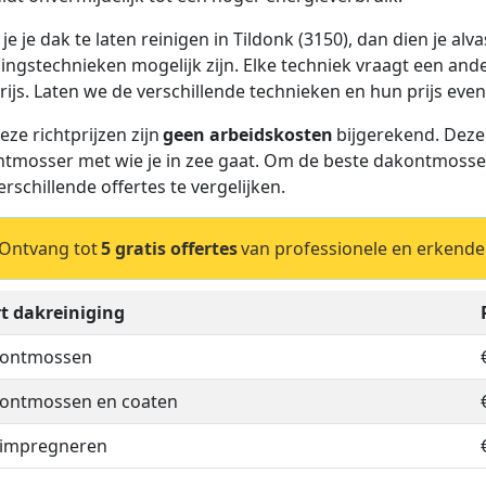
je je dak te laten reinigen in Tildonk (3150), dan dien je alv
gingstechnieken mogelijk zijn. Elke techniek vraagt een and
rijs. Laten we de verschillende technieken en hun prijs even
eze richtprijzen zijn
geen arbeidskosten
bijgerekend. Deze
tmosser met wie je in zee gaat. Om de beste dakontmosser 
erschillende offertes te vergelijken.
Ontvang tot
5 gratis offertes
van professionele en erkende
t dakreiniging
 ontmossen
ontmossen en coaten
 impregneren