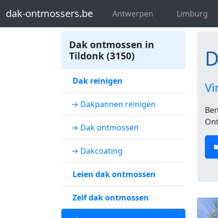
dak-ontmossers.be
Dakontmosser Vl
dak-ontmossers.be
Antwerpen
Limburg
Dak ontmossen in
D
Tildonk (3150)
Dak reinigen
Vi
→ Dakpannen reinigen
Ben
Ont
→ Dak ontmossen
→ Dakcoating
Leien dak ontmossen
Zelf dak ontmossen