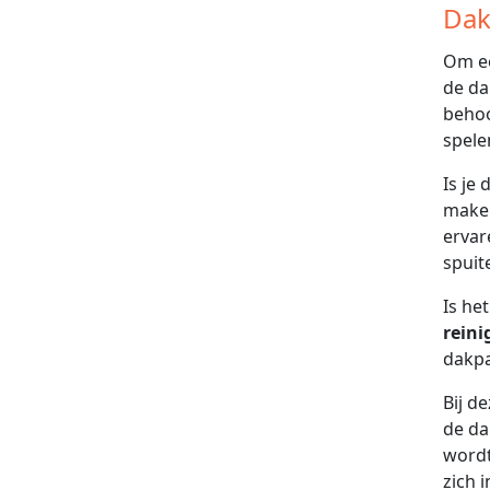
Dak
Om ee
de da
behoo
spele
Is je
maken
ervar
spuit
Is he
reini
dakpa
Bij d
de da
wordt
zich 