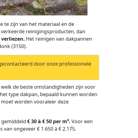
 te zijn van het materiaal en de
e verkeerde reinigingsproducten, dan
verliezen.
Het reinigen van dakpannen
donk (3150).
 gecontacteerd door onze professionele
n welk de beste omstandigheden zijn voor
van het type dakpan, bepaald kunnen worden
t moet worden vooraleer deze
0) gemiddeld
€ 30 à € 50 per m².
Voor een
 van ongeveer € 1.650 à € 2.175.