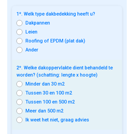
de
beste dakontmossers uit Goetsenhoven
(3300)
en omstreken. Vul ons contactformulier
in en wij bellen u binnen de 48u!
1*. Welk type dakbedekking heeft u?
Dakpannen
Leien
Roofing of EPDM (plat dak)
Ander
2*. Welke dakoppervlakte dient behandeld te
worden? (schatting: lengte x hoogte)
Minder dan 30 m2
Tussen 30 en 100 m2
Tussen 100 en 500 m2
Meer dan 500 m2