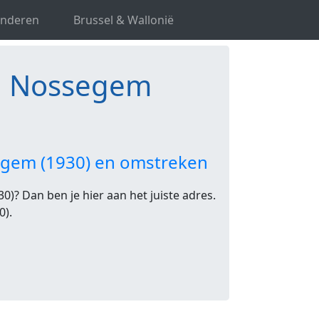
anderen
Brussel & Wallonië
n Nossegem
egem (1930) en omstreken
)? Dan ben je hier aan het juiste adres.
0).