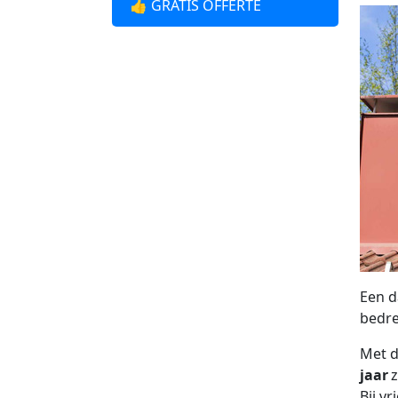
👍 GRATIS OFFERTE
Een d
bedre
Met d
jaar
z
Bij v