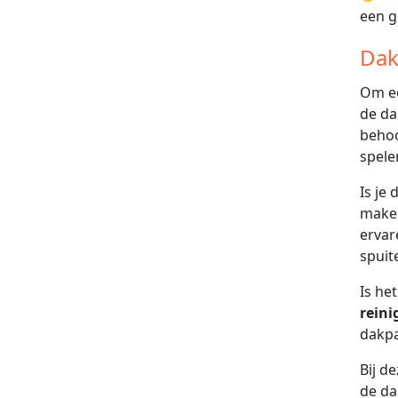
een g
Dak
Om ee
de da
behoo
spele
Is je
maken
ervar
spuit
Is he
reini
dakpa
Bij d
de da