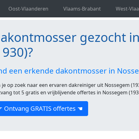
aams-Brabant
Dakontmosser Nossegem
Oost-Vlaanderen
Vlaams-Brabant
West-Vla
akontmosser gezocht i
1930)?
nd een erkende dakontmosser in Noss
 je op zoek naar een ervaren dakreiniger uit Nossegem (1930
vang tot 5 gratis en vrijblijvende offertes in Nossegem (193
☛ Ontvang GRATIS offertes ☚