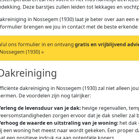
dekking. Deze barstjes zullen leiden tot lekkages en voch
akreiniging in Nossegem (1930) laat je beter over aan een 
tformulier brengen we jou in contact met de beste erkend
ul ons formulier in en ontvang
gratis en vrijblijvend advi
 Nossegem (1930) »
Dakreiniging
fficiënte dakreiniging in Nossegem (1930) zal niet alleen j
ermen. De voordelen zijn nog talrijker:
Verleng de levensduur van je dak:
hevige regenvallen, te
eersomstandigheden zorgen ervoor dat je dak sneller zal b
Verhoog de waarde en uitstraling van je woning:
het dak 
ij een woning het meest naar wordt gekeken. Een proper da
aat een positieve indruk na aan potentiële kopers.