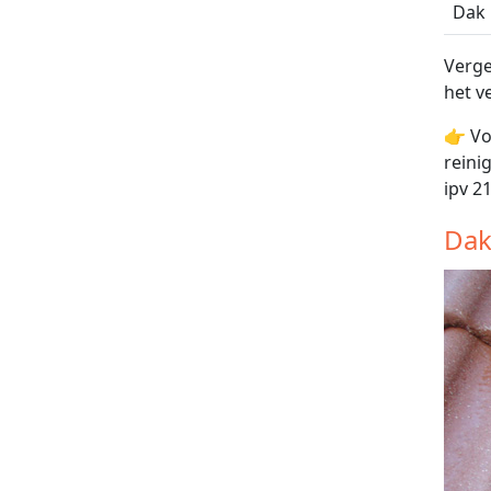
Dak
Verge
het v
👉 Vo
reini
ipv 2
Dak