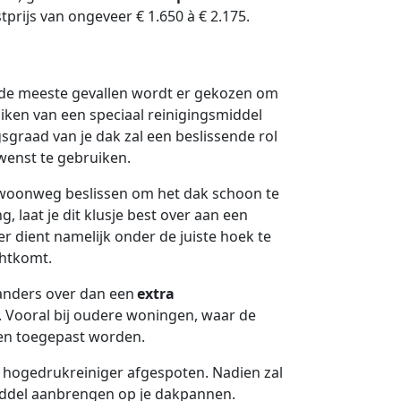
rijs van ongeveer € 1.650 à € 2.175.
 de meeste gevallen wordt er gekozen om
ken van een speciaal reinigingsmiddel
graad van je dak zal een beslissende rol
wenst te gebruiken.
gewoonweg beslissen om het dak schoon te
 laat je dit klusje best over aan een
r dient namelijk onder de juiste hoek te
chtkomt.
s anders over dan een
extra
. Vooral bij oudere woningen, waar de
en toegepast worden.
n hogedrukreiniger afgespoten. Nadien zal
iddel aanbrengen op je dakpannen.