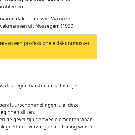
tproblemen.
ervaren dakontmosser. Via onze
e vakmannen uit Nossegem (1930)
es
van een professionele dakontmosser
ouw dak tegen barsten en scheurtjes
mperatuurschommelingen,… al deze
eginnen slijten.
en de gevel zijn de twee elementen waar
k geeft een verzorgde uitstraling weer en