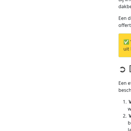
dakbe
Een d
offer
✅ V
uit
➲ 
Een e
besch
w
b
l