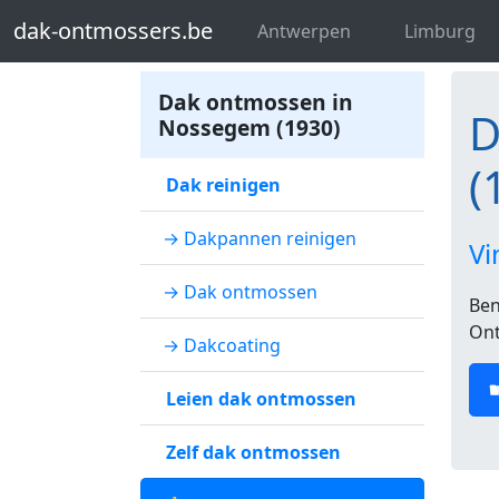
dak-ontmossers.be
Dakontmosser Vl
dak-ontmossers.be
Antwerpen
Limburg
Dak ontmossen in
D
Nossegem (1930)
(
Dak reinigen
→ Dakpannen reinigen
Vi
→ Dak ontmossen
Ben
Ont
→ Dakcoating
Leien dak ontmossen
Zelf dak ontmossen