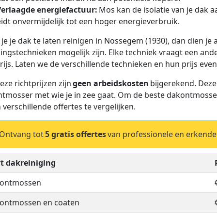
Verlaagde energiefactuur:
Mos kan de isolatie van je dak 
eidt onvermijdelijk tot een hoger energieverbruik.
je je dak te laten reinigen in Nossegem (1930), dan dien je a
gingstechnieken mogelijk zijn. Elke techniek vraagt een and
rijs. Laten we de verschillende technieken en hun prijs even
eze richtprijzen zijn
geen arbeidskosten
bijgerekend. Deze
tmosser met wie je in zee gaat. Om de beste dakontmosse
n verschillende offertes te vergelijken.
Ontvang tot
5 gratis offertes
van professionele en erkend
t dakreiniging
 ontmossen
ontmossen en coaten