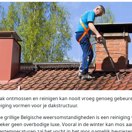
ak ontmossen en reinigen kan nooit vroeg genoeg gebeure
iging vormen voor je dakstructuur.
e grillige Belgische weersomstandigheden is een reiniging
eker geen overbodige luxe. Vooral in de winter kan mos aa
riestemperaturen zal het vocht in het mos namelijk bevrieze