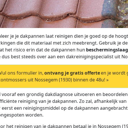
leer je je dakpannen laat reinigen dien je goed op de hoogte
kingen die dit materiaal met zich meebrengt. Gebruik je d
at het risico erin dat de dakpannen hun
beschermingslaag 
je dus best steeds over aan een dakreinigingspecialist uit N
ul ons formulier in,
ontvang je gratis offerte
en je wordt
ontmossers uit Nossegem (1930) binnen de 48u! »
al vooraf een grondig dakdiagnose uitvoeren en beoordele
fficiënte reiniging van je dakpannen. Zo zal, afhankelijk 
r eerst een reinigingsmiddel op de dakpannen aangebrach
ongespoten worden.
or het reinigen van je dakpannen betaal je in Nossegem (1