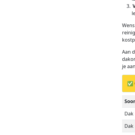
l
Wens 
reini
kostp
Aan d
dakon
je aa
✅ 
Soor
Dak
Dak 