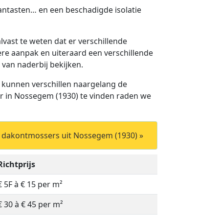
aantasten… en een beschadigde isolatie
lvast te weten dat er verschillende
ere aanpak en uiteraard een verschillende
 van naderbij bekijken.
 kunnen verschillen naargelang de
r in Nossegem (1930) te vinden raden we
e dakontmossers uit Nossegem (1930) »
Richtprijs
€ 5F à € 15 per m²
€ 30 à € 45 per m²