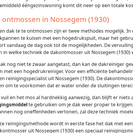
emiddeld ééngezinswoning komt dit neer op een totale kostp
 ontmossen in Nossegem (1930)
n dak te te ontmossen zijn er twee methodes mogelijk. In
kpannen te kuisen met een hogedrukspuit, maar het gebrui
rt vandaag de dag ook tot de mogelijkheden. De vervuilings
n in welke techniek de dakontmosser uit Nossegem (1930) 
 dak nog niet te zwaar aangetast, dan kan de dakreiniger 
 met een hogedrukreiniger. Voor een efficiënte behandeling,
en reinigingspecialist uit Nossegem (1930). De dakontmosse
en om te voorkomen dat er water onder de sluitingen tere
t vuil en het mos al hardnekkig aanwezig, dan blijft er niet
gingsmiddel
te gebruiken om je dak weer proper te krijgen
nnen nog oneffenheden vertonen, zal deze techniek moet
eze reinigingsmethode wordt in eerste fase het dak met ee
kontmosser uit Nossegem (1930) een speciaal reinigingsm