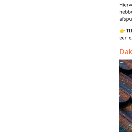
Hierv
hebbe
afspu
👉
TI
een e
Dak