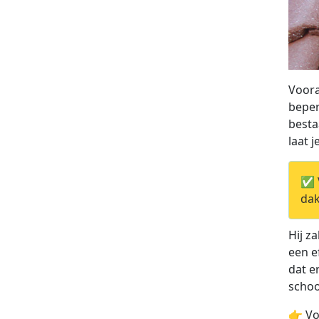
Voora
beper
besta
laat 
✅ V
dak
Hij z
een e
dat e
scho
👉 Vo